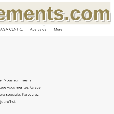
tements.com
Se connecter
LAGA CENTRE
Acerca de
More
le. Nous sommes la
 que vous méritez. Grâce
era spéciale. Parcourez
jourd'hui.