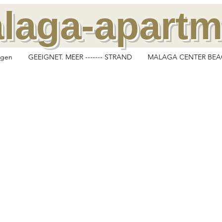
laga-apart
gen
GEEIGNET. MEER ------- STRAND
MALAGA CENTER BEA