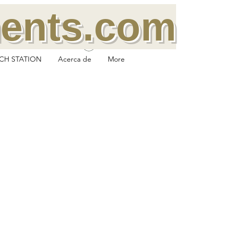
ments.com
Anmelden
CH STATION
Acerca de
More