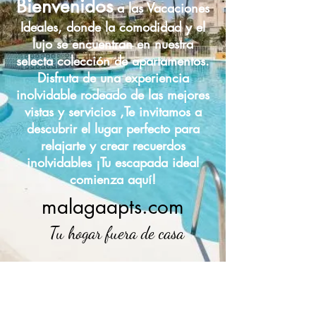
Bienvenidos
a las Vacaciones
Ideales, donde la comodidad y el
lujo se encuentran en nuestra
selecta colección de apartamentos.
Disfruta de una experiencia
inolvidable rodeado de las mejores
vistas y servicios ,Te invitamos a
descubrir el lugar perfecto para
relajarte y crear recuerdos
inolvidables ¡Tu escapada ideal
comienza aquí!
malagaapts.com
Tu hogar fuera de casa