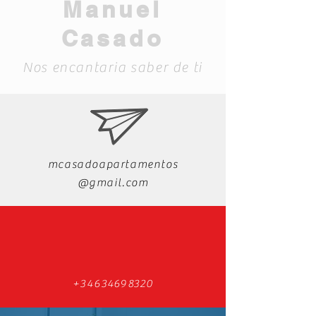
Manuel
Casado
Nos encantaria saber de ti
mcasadoapartamentos
@gmail.com
+34634698320